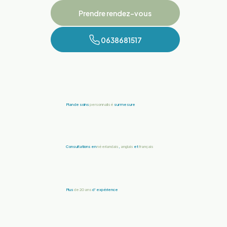
Prendre rendez-vous
0638681517
Plan de soins
personnalisé
sur mesure
Consultations en
néerlandais
,
anglais
et
français
Plus
de 20 ans
d'
expérience